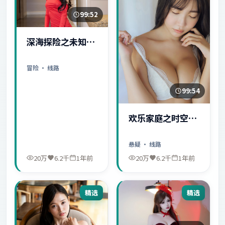
99:52
深海探险之未知世
界
冒险
· 线路
99:54
欢乐家庭之时空守
护者
悬疑
· 线路
20万
6.2千
1年前
20万
6.2千
1年前
精选
精选