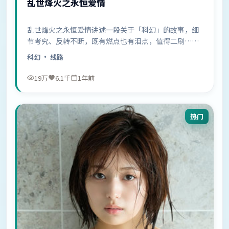
乱世烽火之永恒爱情
乱世烽火之永恒爱情讲述一段关于「科幻」的故事，细
节考究、反转不断，既有燃点也有泪点，值得二刷……
科幻
· 线路
19万
6.1千
1年前
热门