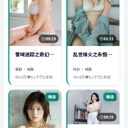
99:29
88:31
雪域迷踪之奇幻冒
乱世烽火之永恒爱
险
情
喜剧
· 线路
科幻
· 线路
19万
6.1千
1年前
19万
6.1千
1年前
精选
精选
99:35