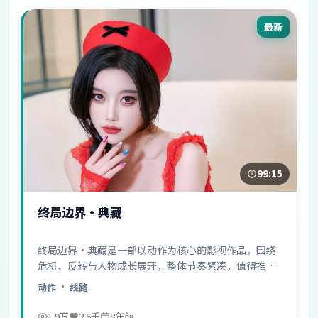
最新
99:15
终局边界·典藏
终局边界·典藏是一部以动作为核心的影视作品，围绕
危机、反转与人物成长展开，整体节奏紧凑，值得推荐
观看。
动作
· 线路
1.9万
2.6千
8年前