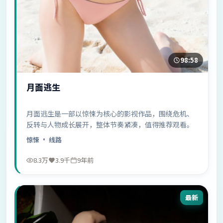
98:58
月面逃生
月面逃生是一部以惊悚为核心的影视作品，围绕危机、
反转与人物成长展开，整体节奏紧凑，值得推荐观看。
惊悚
· 线路
8.3万
3.9千
9年前
最新