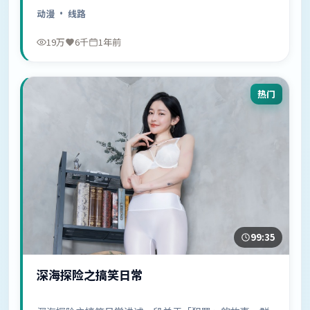
中……
动漫
· 线路
19万
6千
1年前
热门
99:35
深海探险之搞笑日常