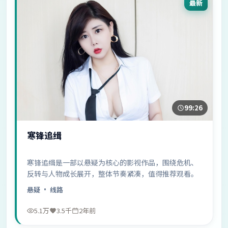
最新
99:26
寒锋追缉
寒锋追缉是一部以悬疑为核心的影视作品，围绕危机、
反转与人物成长展开，整体节奏紧凑，值得推荐观看。
悬疑
· 线路
5.1万
3.5千
2年前