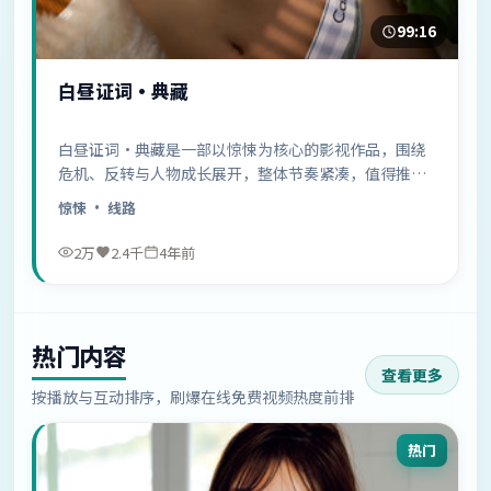
99:16
白昼证词·典藏
白昼证词·典藏是一部以惊悚为核心的影视作品，围绕
危机、反转与人物成长展开，整体节奏紧凑，值得推荐
观看。
惊悚
· 线路
2万
2.4千
4年前
热门内容
查看更多
按播放与互动排序，刷爆在线免费视频热度前排
热门