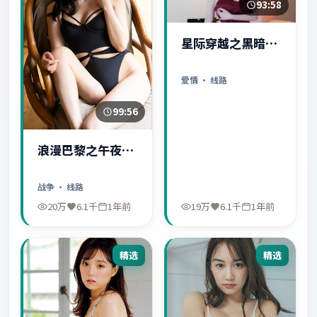
93:58
星际穿越之黑暗秘
密
爱情
· 线路
99:56
浪漫巴黎之午夜惊
魂
战争
· 线路
20万
6.1千
1年前
19万
6.1千
1年前
精选
精选