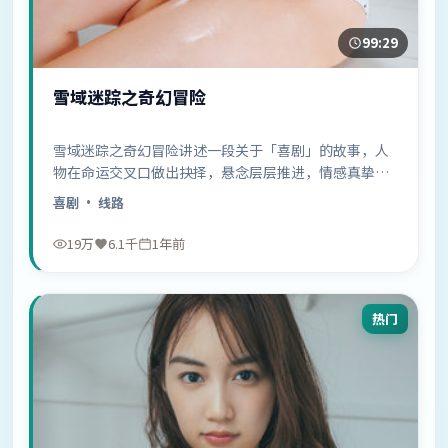
99:29
雪域迷踪之奇幻冒险
雪域迷踪之奇幻冒险讲述一段关于「喜剧」的故事，人
物在命运交叉口做出抉择，悬念层层推进，情感真挚动
人……
喜剧
· 线路
19万
6.1千
1年前
热门