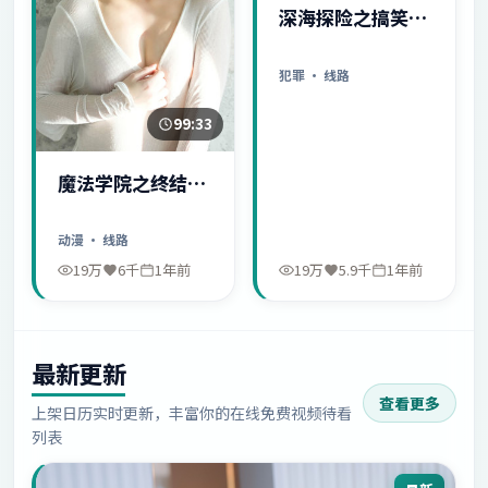
深海探险之搞笑日
常
犯罪
· 线路
99:33
魔法学院之终结序
幕
动漫
· 线路
19万
6千
1年前
19万
5.9千
1年前
最新更新
查看更多
上架日历实时更新，丰富你的在线免费视频待看
列表