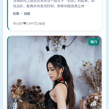
深海探险之搞笑日常讲述一段关于「犯罪」的故事，群
戏出彩，配角亦有高光时刻，群像刻画饱满立体……
犯罪
· 线路
19万
5.9千
1年前
热门