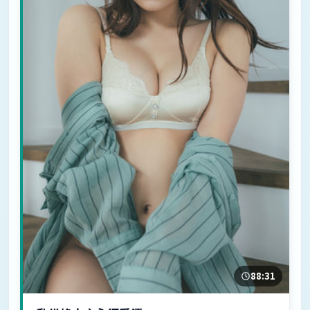
88:31