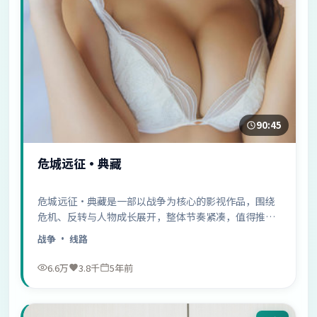
90:45
危城远征·典藏
危城远征·典藏是一部以战争为核心的影视作品，围绕
危机、反转与人物成长展开，整体节奏紧凑，值得推荐
观看。
战争
· 线路
6.6万
3.8千
5年前