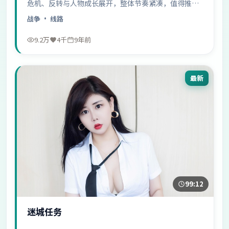
危机、反转与人物成长展开，整体节奏紧凑，值得推荐
观看。
战争
· 线路
9.2万
4千
9年前
最新
99:12
迷城任务